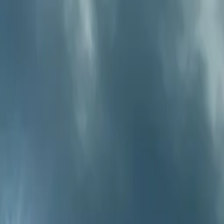
Diário de apostas
Palpites de hoje
Promoções
Campeonatos
Guia de Apostas
Casas de apostas legalizadas
Como apostar
Podcasts
Vídeos
Blog
Cassino
Jogos populares