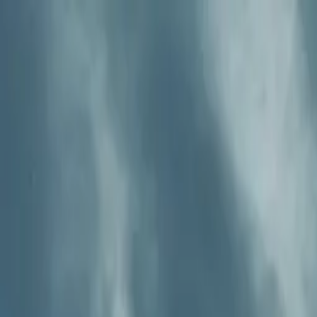
Diário de apostas
Palpites de hoje
Promoções
Campeonatos
Guia de Apostas
Casas de apostas legalizadas
Como apostar
Podcasts
Vídeos
Blog
Cassino
Jogos populares
Melhores cassinos online
Links úteis
Quem somos
Jogo Responsável
Fale conosco