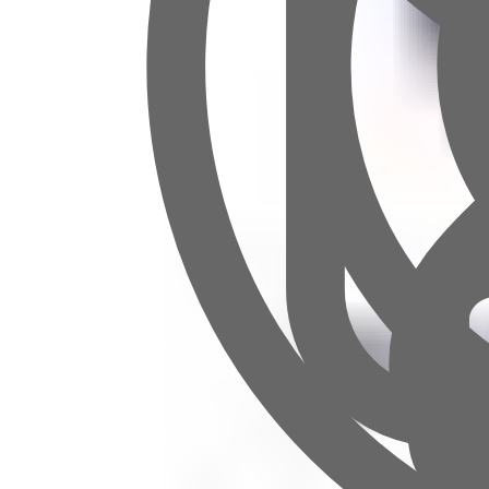
Romeo Freitas
Sydney FC
28/12
08:35
VS
Melbourne Victory
ODD VERIFICADA
Mais de 2.5 gol(s)
1.55
VER PALPITE
+18 | Ministério da Fazenda adverte: Aposta nã
Futebol
Campeonato Australiano 🇦🇺
Romeo Freitas