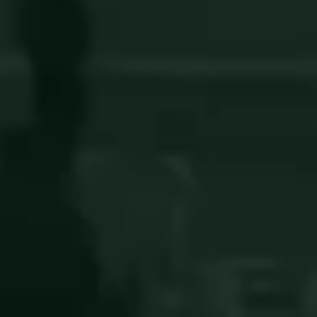
64
'
Goncalo Costa
/
Fabricio Garcia
64
'
Andre Lacximicant
/
Alejandro Marques
79
'
Rafik Guitane
/
Israel Salazar
84
'
Kevin Boma
/
Eliaquim Mangala
Palpites