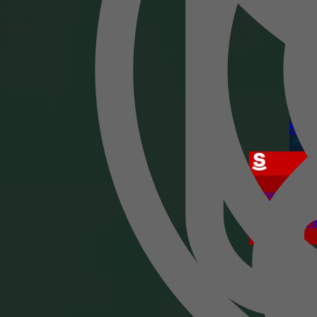
Aumen
HS do
Botaf
NSX B
Super Sextou
SPRBT Intera