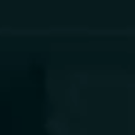
60
'
Amine El Ouazzani
/
Afonso Patrao
60
'
Gabri Martinez
/
Rodrigo Zalazar
79
'
Carvalho
/
Joao Moutinho
84
'
Jean Gorby
/
Ricardo Horta