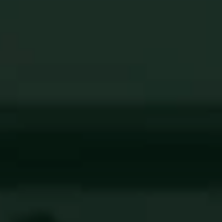
Acontecimentos Estoril x Bra
Estoril
Braga
Primeiro tempo
Segundo tempo
46
'
Yanis Begraoui
/
Tiago Brito
49
'
Andre Lacximicant