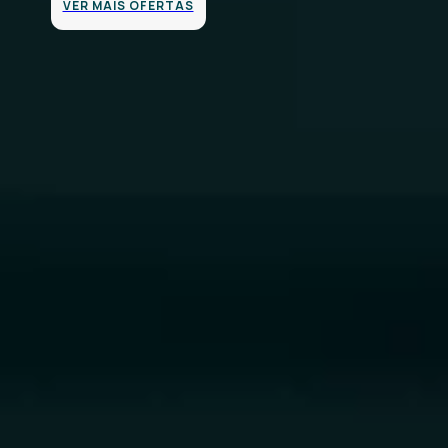
VER MAIS OFERTAS
5
'
Ismael Gharbi
21
'
Ismael Gharbi
60
'
Robson Bambu
/
Paulo Oliveira