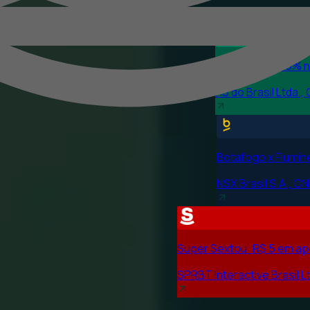
Aumento de 25% no
HS do Brasil Ltda.
Botafogo x Fluminen
NSX Brasil S.A., C
Super Sextou: R$ 5 em ap
SPRBT Interactive Brasil 