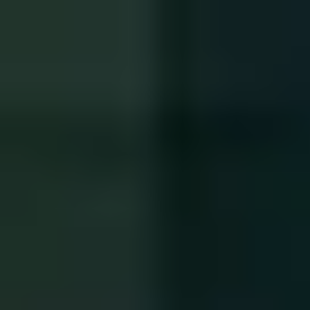
Diário de apostas
Palpites de hoje
Promoções
Campeonatos
Guia de Apostas
Casas de apostas legalizadas
Como apostar
Podcasts
Vídeos
Blog
Cassino
Jogos populares
Melhores cassinos online
Links úteis
Quem somos
Jogo Responsável
Fale conosco