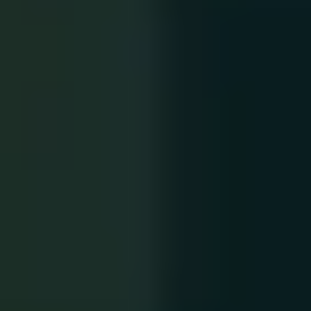
menores de 18 anos. Jogue com responsabilidade!
APOSTA EM ABERTO
Palpite principal
Ambas Marcam Sim
FC MIDTJYLLAND
-
DINAMO ZAGREB
ODD ATUAL
1.66
APOSTAR
NVBT Gaming Ltda., CNPJ 50.587.712/0001-27, Portaria
SPA/MF nº 249/2025
+18 | Ministério da Fazenda adverte:
Aposta não é investimento
Onde Assistir
FC Midtjylland
-
Dinamo
Zagreb