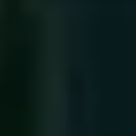
29/01, 17:00
LIGA EUROPA 🇪🇺
X
DINAMO ZAGREB
0.00
X
0.00
0.00
Ambas Marcam Sim
1.66
APOSTAR
NVBT Gaming Ltda., CNPJ 50.587.712/0001-27, Portaria
SPA/MF nº 249/2025
+18 | Ministério da Fazenda adverte:
Aposta não é investimento
APOSTA EM ABERTO
Palpite principal