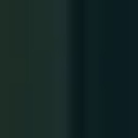
📍
Herning, Dinamarca.
Local:
🏟️
MCH Arena.
Estádio:
📺
Streaming:
(Sinal de vídeo
Transmissão:
Novibet
para apostadores sujeito a disponibilidade) e Disney+
Premium.
⏰
17:00 (Brasília).
Horário:
Melhores Odds Midtjylland x Dinamo
Zagreb
Confira a seguir quais as melhores odds para apostar no
jogo entre Midtjylland x Dinamo Zagreb. Nossos
especialistas buscaram as melhores cotações disponíveis
na
.
Novibet
Midtjylland Vence (1): 1.86 |
Novibet Apostar>>
Empate (X): 3.80 |
Novibet Apostar>>
Dinamo Zagreb (2): 4.00 |
Novibet Apostar>>
Mais de 2.5 gols: 1.71 |
Novibet Apostar>>