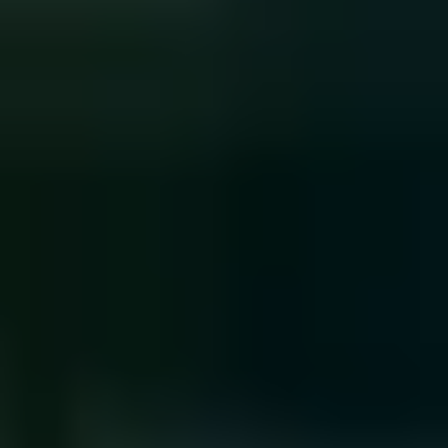
Estatísticas H2H
APOSTA EM ABERTO
Palpite principal
Ambas Marcam Sim
FC MIDTJYLLAND
-
DINAMO ZAGREB
ODD ATUAL
1.66
APOSTAR
NVBT Gaming Ltda., CNPJ 50.587.712/0001-27, Portaria
SPA/MF nº 249/2025
+18 | Ministério da Fazenda adverte:
Aposta não é investimento
Quem vai ganhar?
FC MIDTJYLLAND