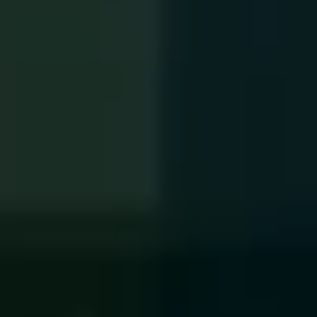
Segundo tempo
46
'
Goncalo Borges
/
Wenderson Galeno
48
'
Goncalo Borges
53
'
Josue
55
'
Joao Mario
56
'
Kanya Fujimoto
/
Santi Garcia
57
'
Tidjany Toure
/
Jordi Mboula
60
'
Danny Loader
64
'
Deniz Guel
/
Danny Loader