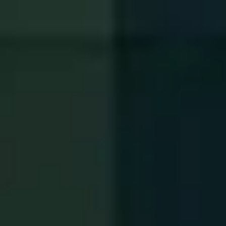
Diário de apostas
Palpites de hoje
Promoções
Campeonatos
Guia de Apostas
Casas de apostas legalizadas
Como apostar
Podcasts
Vídeos
Blog
Cassino
Jogos populares
Melhores cassinos online
Links úteis
Quem somos
Jogo Responsável
Fale conosco