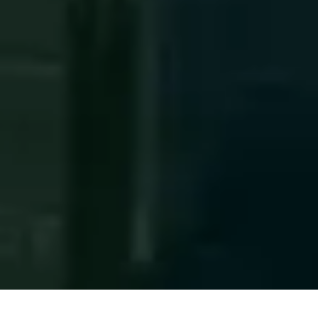
Godoy Cruz
Racing de Cordoba
Primeiro tempo
21
'
Martin Pino
25
'
Martin Pino
Segundo tempo
80
'
Pablo Chavarria
Palpites
Partidas
Boa do Dia
Campeonatos