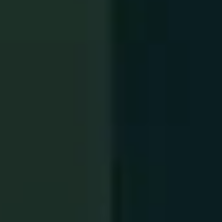
Melhores cassinos online
Links úteis
Quem somos
Jogo Responsável
Fale conosco
Casas Legalizadas
Jogos de cassino
Guia de Apostas
Palpites
Campeonatos
Casas Legalizadas
Jogos de cassino
Guia de Apostas
Palpites
Palpites Futebol
Palpites Premier League 🏴󠁧󠁢󠁥󠁮󠁧󠁿
Ipswich Town vs. Newcastle United