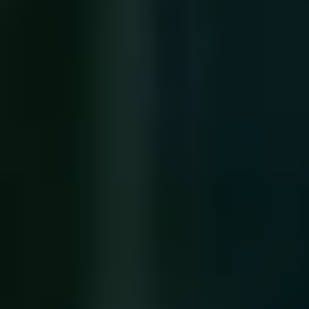
+18 | Ministério da Fazenda adverte: Aposta não é
investimento
APOSTA GANHA
Palpite principal
Menos de 2.5 gol(s)
LEGANES
-
OSASUNA
ODD ATUAL
1.52
APOSTAR
+18 | Ministério da Fazenda adverte: Aposta não é
investimento
Jogue com responsabilidade.
Apostas não são meio de enriquecimento e podem levar à
perda de dinheiro. O jogo pode causar dependência: saiba
quando parar! Defina seus limites antes de começar.