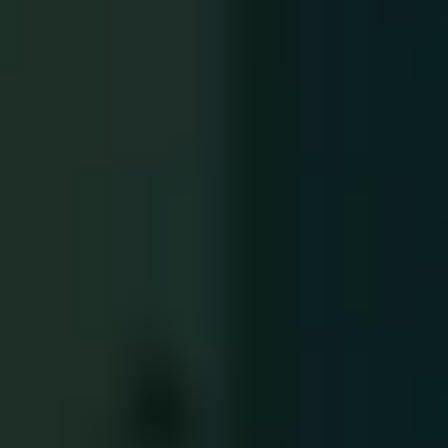
Melhores cassinos online
Links úteis
Quem somos
Jogo Responsável
Fale conosco
Casas Legalizadas
Jogos de cassino
Guia de Apostas
Palpites
Campeonatos
Casas Legalizadas
Jogos de cassino
Guia de Apostas
Palpites
Palpites Futebol
Palpites Espanhol - La Liga 🇪🇸
Leganes vs. Osasuna