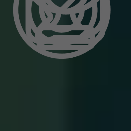
Em 29 jogos até aqui na La Liga, o Osasuna tem sete vitórias,
13 empates e nove derrotas. Fora de casa, disputou 14 jogos,
tendo uma vitória, sete empates e seis derrotas.
🥅Média de gols do Osasuna
O Osasuna marcou 33 gols em 29 jogos pela La Liga, tendo
uma média de 1.14 por jogo. Como visitante, fez sete gols em
14 jogos, média de 0.50.
📺
Onde assistir
A partida terá transmissão do Disney+ (streaming)
🎮Retrospecto recente do confronto
Osasuna 1-1 Leganés, Campeonato Espanhol 2024/25
Osasuna 2-1 Leganés, Campeonato Espanhol 2019/20