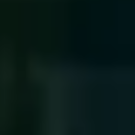
investimento
Quem vai ganhar?
LEGANES
07/04, 16:00
ESPANHOL - LA LIGA 🇪🇸
X
OSASUNA
0.00
X
0.00
2.95
Menos de 2.5 gol(s)
1.52
APOSTAR