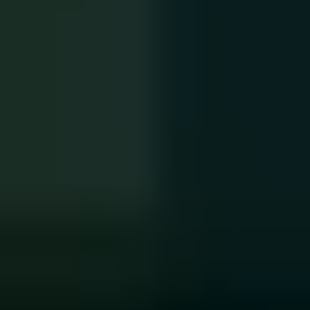
0
0
0
0
0
0
Estatísticas H2H
APOSTA GANHA
Palpite principal
Menos de 2.5 gol(s)
LEGANES
-
OSASUNA
ODD ATUAL
1.52
APOSTAR
+18 | Ministério da Fazenda adverte: Aposta não é