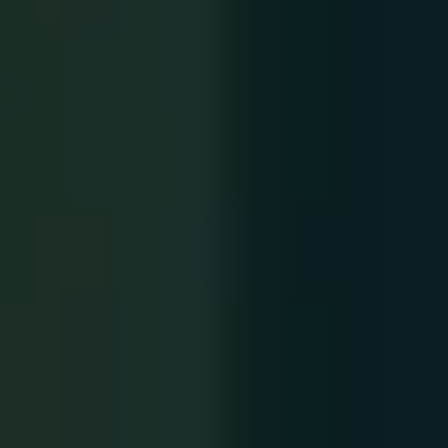
Leganés 0-1 Osasuna, Campeonato Espanhol 2019/20
Osasuna 2-1 Leganés, Liga Espanhola 16/17
Leganés 2-0 Osasuna, Liga Espanhola 16/17
🎯
Palpite para Leganés x Osasuna
Um duelo de equipes que não fazem uma temporada muito
boa. São ataques também com más médias de gols,
portanto, acredito que será um jogo de poucas chances.
Palpite:
Menos de 2.5 gols, com odds @1.60 na Betano
APOSTA GANHA
Palpite principal
Menos de 2.5 gol(s)
LEGANES
-
OSASUNA
ODD ATUAL
1.52