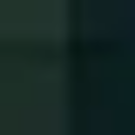
Diário de apostas
Palpites de hoje
Promoções
Campeonatos
Guia de Apostas
Casas de apostas legalizadas
Como apostar
Podcasts
Vídeos
Blog
Cassino
Jogos populares
Melhores cassinos online
Links úteis
Quem somos
Jogo Responsável
Fale conosco