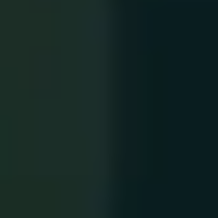
Outros Mercados
1x2
Mais e Menos Gols
Handicap Asiático
Não existem odds disponíveis para esse mercado nesse
momento.
Tabela de classificação
#
Equipe
P
G
W
D
L
GD
12
Osasuna