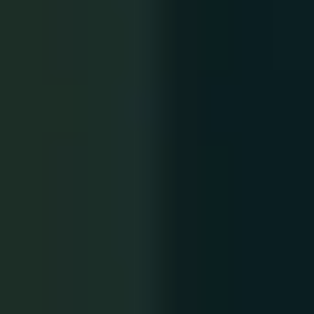
APOSTAR
+18 | Ministério da Fazenda adverte: Aposta não é
investimento
Onde Assistir
Leganes
-
Osasuna
16:00 (BRASÍLIA)
HORA
SEGUNDA-FEIRA, 07 DE ABRIL DE 2025
DATA
ESTADIO BUTARQUE
ESTÁDIO
LEGANES
LOCAL