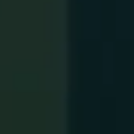
Lens
Le Havre
Primeiro tempo
3
'
Neil El Aynaoui
19
'
Ruben Aguilar
22
'
Abdoulaye Toure
28
'
Issa Soumare
33
'
Andre Ayew
34
'
Ruben Aguilar
42
'
Wesley Said