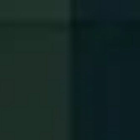
Diário de apostas
Palpites de hoje
Promoções
Campeonatos
Guia de Apostas
Casas de apostas legalizadas
Como apostar
Podcasts
Vídeos
Blog
Cassino
Jogos populares
Melhores cassinos online
Links úteis
Quem somos
Jogo Responsável
Fale conosco