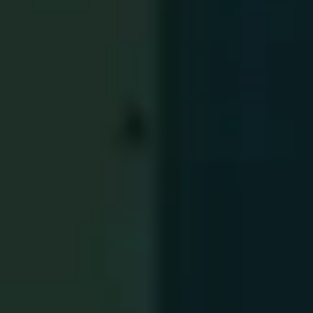
Diário de apostas
Palpites de hoje
Promoções
Campeonatos
Guia de Apostas
Casas de apostas legalizadas
Como apostar
Podcasts
Vídeos
Blog
Cassino
Jogos populares