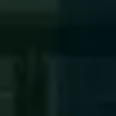
Segundo tempo
48
'
Florian Sotoca
62
'
Josue Casimir
65
'
Wesley Said
65
'
Ahmed Hassan Koka
70
'
Neil El Aynaoui
/
Andy Diouf
71
'
Anass Zaroury
/
Angelo Fulgini
74
'
Rassoul Ndiaye
/
Abdoulaye Toure
74
'
Antoine Joujou
/
Andre Ayew
79
'
Ruben Aguilar
/
Tom Pouilly