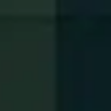
Diário de apostas
Palpites de hoje
Promoções
Campeonatos
Guia de Apostas
Casas de apostas legalizadas
Como apostar
Podcasts
Vídeos
Blog
Cassino
Jogos populares
Melhores cassinos online
Links úteis
Quem somos
Jogo Responsável
Fale conosco