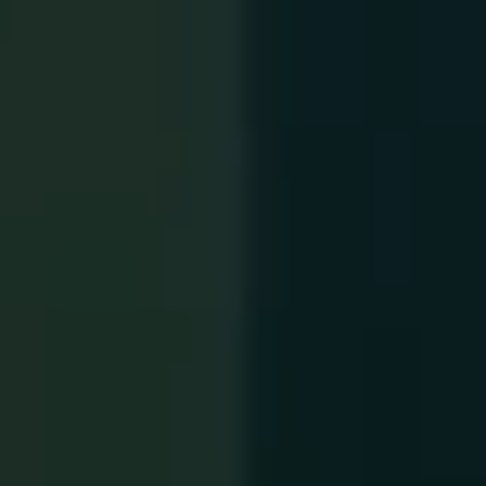
Manchester City
Nottingham Forest
Primeiro tempo
8
'
Bernardo Silva
31
'
Kevin De Bruyne
46
'
Nicolas Dominguez
Segundo tempo
46
'
Manuel Akanji
/
Kyle Walker
46
'
Morato
/
Ryan Yates
51
'
Morgan Gibbs-White