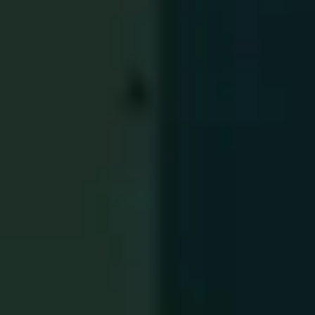
Diário de apostas
Palpites de hoje
Promoções
Campeonatos
Guia de Apostas
Casas de apostas legalizadas
Como apostar
Podcasts
Vídeos
Blog
Cassino
Jogos populares