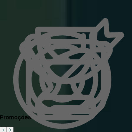
Champions League 🇪🇺
Newcastle United
2
X
0
Athletic Bilbao
Promoções exclusivas