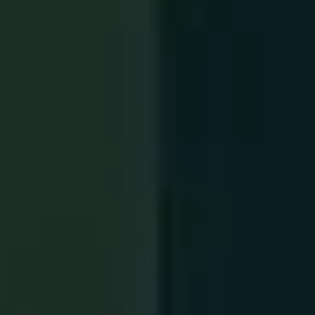
Melhores cassinos online
Links úteis
Quem somos
Jogo Responsável
Fale conosco
Casas Legalizadas
Jogos de cassino
Guia de Apostas
Palpites
Campeonatos
Casas Legalizadas
Jogos de cassino
Guia de Apostas
Palpites
Palpites Futebol
Palpites Champions League 🇪🇺
Newcastle United vs. Athletic Bilbao