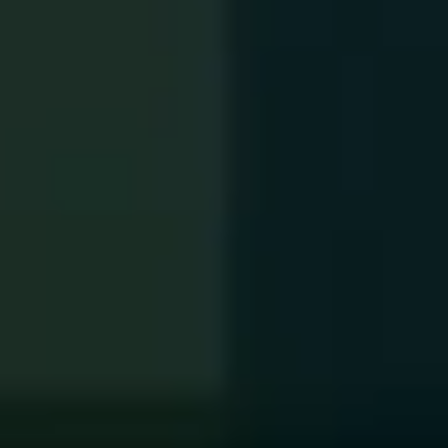
Newcastle United
Nottingham Forest
Primeiro tempo
6
'
Callum Hudson-Odoi
23
'
Lewis Miley
25
'
Jacob Murphy
33
'
Alexander Isak
34
'
Alexander Isak
47
'
Nikola Milenkovic
Segundo tempo