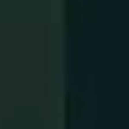
Melhores cassinos online
Links úteis
Quem somos
Jogo Responsável
Fale conosco
Casas Legalizadas
Jogos de cassino
Guia de Apostas
Palpites
Campeonatos
Casas Legalizadas
Jogos de cassino
Guia de Apostas
Palpites
Palpites Futebol
Palpites Premier League 🏴󠁧󠁢󠁥󠁮󠁧󠁿
Newcastle United vs. Nottingham Forest