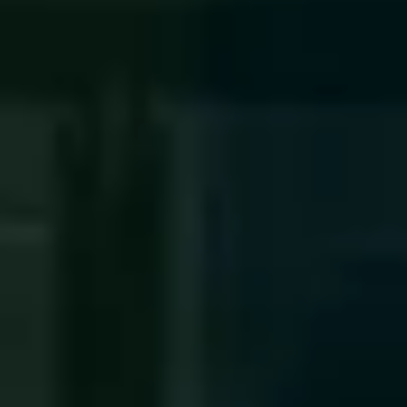
52
'
Elliot Anderson
55
'
Valentino Livramento
63
'
Nikola Milenkovic
70
'
Jacob Murphy
/
Harvey Barnes
70
'
Joseph Willock
/
Sandro Tonali
74
'
Nicolas Dominguez
76
'
Ryan Yates
/
Nicolas Dominguez
77
'
Ibrahim Sangare
/
Elliot Anderson
87
'
Alexander Isak
/
Callum Wilson