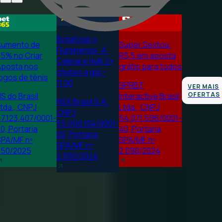
Botafogo x
Aumento de
Super Sextou:
Fluminense: A.
5% no Criar
R$ 5 em aposta
Cabral e Hulk 2+
Aposta nos
grátis para todos
chutes a gol -
ogos de tênis
11.00
SPRBT
VER MAIS
OFERTAS
S do Brasil
Interactive Brasil
NSX Brasil S.A.,
tda., CNPJ
Ltda., CNPJ
CNPJ
7.123.407/0001-
54.071.596/0001-
55.056.104/0001-
0, Portaria
40, Portaria
00, Portaria
SPA/MF nº
SPA/MF nº
SPA/MF nº
250/2025
2.090/2024
2.092/2024
Acontecimentos Newcastle
United x Nottingham Forest