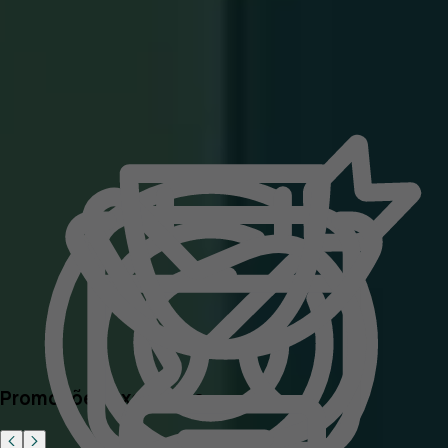
Premier League 🏴󠁧󠁢󠁥󠁮󠁧󠁿
Newcastle United
4
X
3
Nottingham Forest
Promoções exclusivas