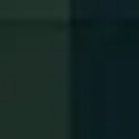
Diário de apostas
Palpites de hoje
Promoções
Campeonatos
Guia de Apostas
Casas de apostas legalizadas
Como apostar
Podcasts
Vídeos
Blog
Cassino
Jogos populares
Melhores cassinos online
Links úteis
Quem somos
Jogo Responsável
Fale conosco