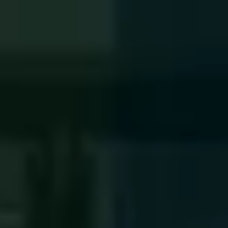
47
'
Giuliano Simeone
50
'
Pablo Barrios
52
'
David Hancko
54
'
Yarek Gasiorowski
56
'
Alexander Soerloth
58
'
Yarek Gasiorowski
/
Armando Obispo
59
'
Paul Wanner
/
Dennis Man
69
'
Conor Gallagher
/
Nicolas Gonzalez
73
'
Guus Til
/
Ricardo Pepi