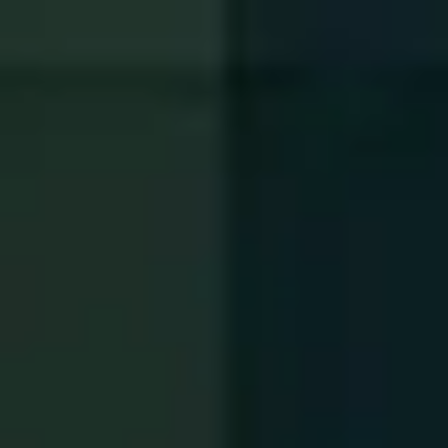
Diário de apostas
Palpites de hoje
Promoções
Campeonatos
Guia de Apostas
Casas de apostas legalizadas
Como apostar
Podcasts
Vídeos
Blog
Cassino
Jogos populares
Melhores cassinos online
Links úteis
Quem somos
Jogo Responsável
Fale conosco