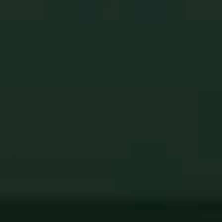
Acontecimentos Santos x Re
Santos
Recoleta
Primeiro tempo
4
'
Neymar
33
'
Neymar
42
'
Gabriel Bontempo