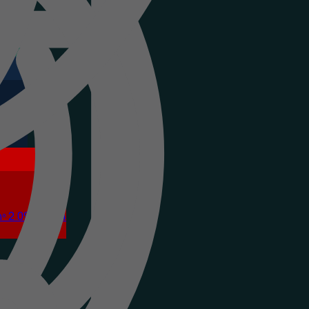
0/2025
2/2024
nº 2.090/2024
as