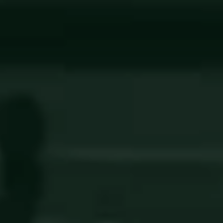
Segundo tempo
64
'
Gabriel Barbosa
/
Thaciano
64
'
Gabriel Bontempo
/
Miguel Terceros
64
'
Moises Vieira
/
Benjamin Rollheiser
75
'
Gonzalo Escobar
/
Rafael Gonzaga
84
'
Igor Vinicius
/
Lautaro Diaz