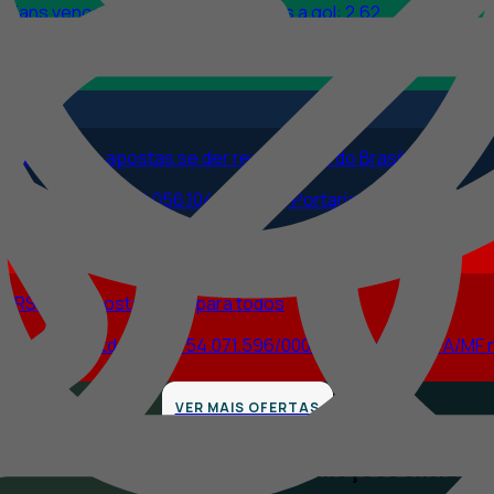
thians vence Inter e tem mais chutes a gol: 2.62
 Brasil Ltda., CNPJ 47.123.407/0001-70, Portaria SPA/MF nº 25
 para novas apostas se der red na Copa do Brasil
rasil S.A., CNPJ 55.056.104/0001-00, Portaria SPA/MF nº 2.09
: R$ 5 em aposta grátis para todos
ctive Brasil Ltda., CNPJ 54.071.596/0001-40, Portaria SPA/MF 
VER MAIS OFERTAS
Promoções exclusiv