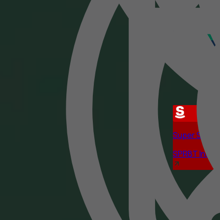
Corin
HS do
Bônus
NSX B
Super Sextou
SPRBT Intera