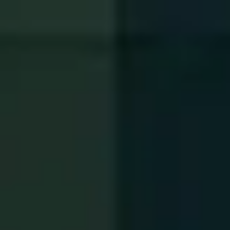
Diário de apostas
Palpites de hoje
Promoções
Campeonatos
Guia de Apostas
Casas de apostas legalizadas
Como apostar
Podcasts
Vídeos
Blog
Cassino
Jogos populares
Melhores cassinos online
Links úteis
Quem somos
Jogo Responsável
Fale conosco