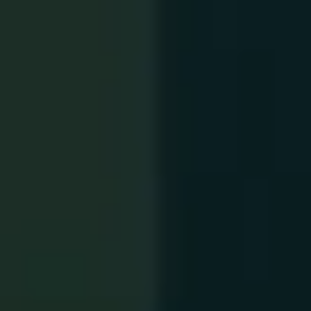
Sevilla
Barcelona
Primeiro tempo
7
'
Robert Lewandowski
8
'
Ruben Vargas
16
'
Saul Niguez
22
'
Pau Cubarsi
/
Ronald Araujo
38
'
Pablo Gavira
49
'
Isaac Romero
Segundo tempo