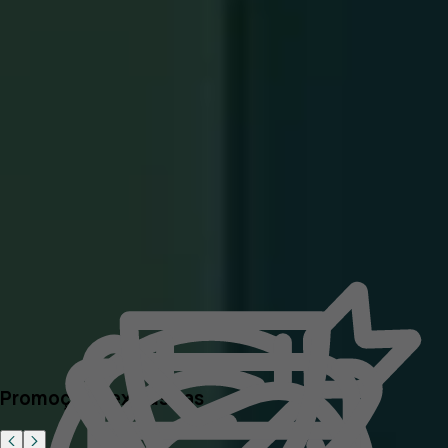
Espanhol - La Liga 🇪🇸
Sevilla
1
X
4
Barcelona
Promoções exclusivas