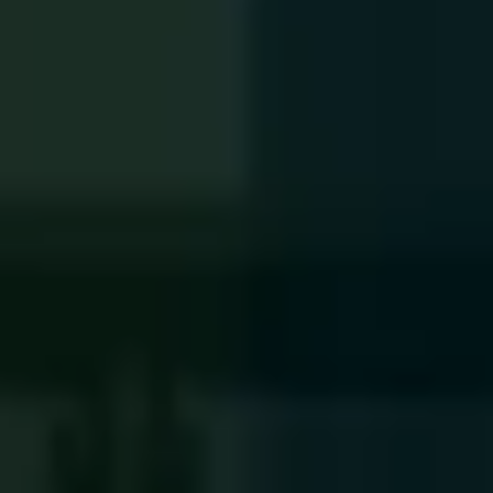
46
'
Fermin Lopez
/
Pablo Gavira
46
'
Fermin Lopez
55
'
Raphinha
62
'
Fermin Lopez
63
'
Djibril Sow
/
Suso
63
'
Ruben Vargas
/
Chidera Ejuke
67
'
Loic Bade
71
'
Daniel Olmo
/
Robert Lewandowski
71
'
Eric Garcia
/
Frenkie de Jong