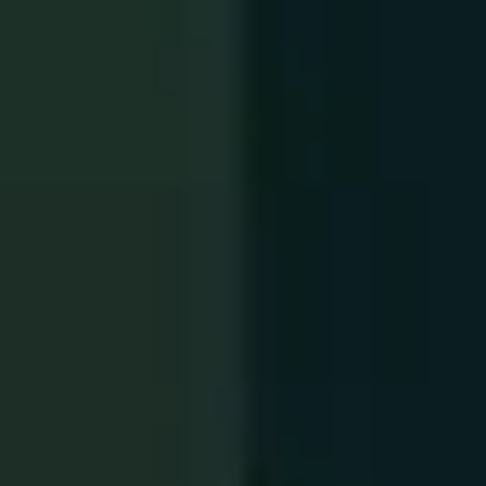
Melhores cassinos online
Links úteis
Quem somos
Jogo Responsável
Fale conosco
Casas Legalizadas
Jogos de cassino
Guia de Apostas
Palpites
Campeonatos
Casas Legalizadas
Jogos de cassino
Guia de Apostas
Palpites
Palpites Futebol
Palpites Espanhol - La Liga 🇪🇸
Sevilla vs. Barcelona