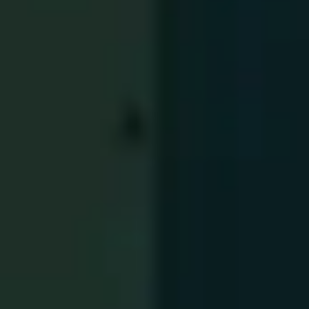
Diário de apostas
Palpites de hoje
Promoções
Campeonatos
Guia de Apostas
Casas de apostas legalizadas
Como apostar
Podcasts
Vídeos
Blog
Cassino
Jogos populares