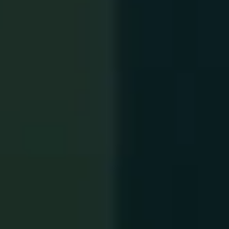
Sevilla
Deportivo Alaves
Primeiro tempo
2
'
Juanlu Sanchez
16
'
Juanlu Sanchez
42
'
Djibril Sow
Segundo tempo
46
'
Pablo Ibanez
/
Antonio Blanco
46
'
Ander Guevara
/
Denis Suarez
46
'
Angel Perez
/
Calebe
55
'
Cesar Azpilicueta
/
Jose Angel Carmona