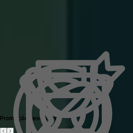
Premier League 🏴󠁧󠁢󠁥󠁮󠁧󠁿
Southampton
0
X
3
Aston Villa
Promoções exclusivas