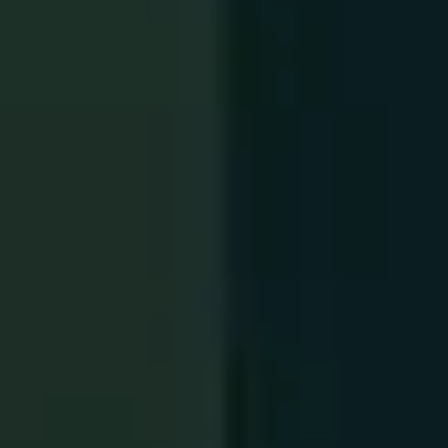
Melhores cassinos online
Links úteis
Quem somos
Jogo Responsável
Fale conosco
Casas Legalizadas
Jogos de cassino
Guia de Apostas
Palpites
Campeonatos
Casas Legalizadas
Jogos de cassino
Guia de Apostas
Palpites
Palpites Futebol
Palpites Premier League 🏴󠁧󠁢󠁥󠁮󠁧󠁿
Southampton vs. Aston Villa