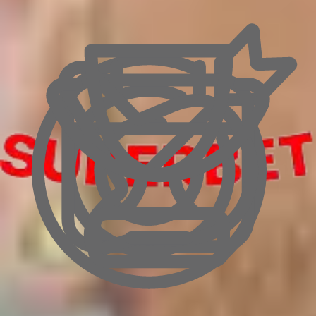
Bruno Pessa
30
palpites
Atualização
Tempo de leitura
3
min
Os
sites de apostas
que quiserem seguir autorizados pelo
governo para operarem no Brasil e, portanto, legalizados,
não podem mais oferecer bônus de boas vindas aos
apostadores, aqueles tradicionais bônus de cadastro e
vinculados a depósitos.
A restrição já estava prevista na nova lei de apostas e jogos
online, que vigora desde 1º de janeiro de 2025, mas acabou
antecipada em função de um
despacho publicado pela
Secretaria Nacional do Consumidor
, do Ministério da Justiça,
no dia 19 de novembro de 2024.
Ainda há a possibilidade da oferta de outros tipos de bônus a