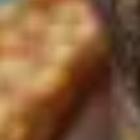
ultimamente já eram ocasionais, com vários sites de apostas
abrindo mão dele (como os de
depósito mínimo de 1 real
), e
mesmo os ativos nem sempre compensavam. Por mais que a
oferta de dinheiro fosse tentadora, sempre tinham
exigências para o apostador cumprir (o famoso rollover) que
nem sempre valiam a pena, ou quando o apostador
considerava que daria, acabava não conseguindo.
Outra cilada dos bônus de boas vindas era quando
mascaravam sites de apostas de qualidade duvidosa, que
depois de um tempo de uso faziam o apostador até se
arrepender de ter criado conta, pego o bônus e etc.
Para escolher bem a bet, ou as bets, já que sempre é
vantajoso ter cadastro em mais de uma plataforma de
apostas, considere outros critérios como:
Em primeiro lugar, o site de apostas estar na
lista dos
autorizados do governo
, claro, pois se não estiver
legalizado, você corre grandes riscos
Ter os torneios, jogos e mercados que você busca