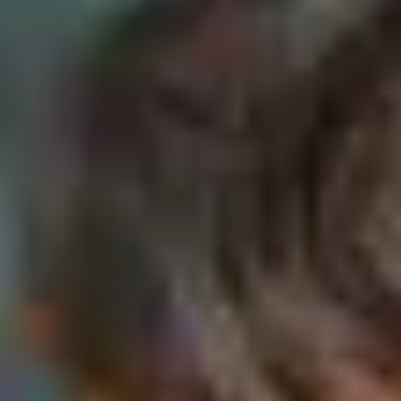
Diário de apostas
Palpites de hoje
Promoções
Campeonatos
Guia de Apostas
Casas de apostas legalizadas
Como apostar
Podcasts
Vídeos
Blog
Cassino
Jogos populares