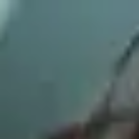
Diário de apostas
Palpites de hoje
Promoções
Campeonatos
Guia de Apostas
Casas de apostas legalizadas
Como apostar
Podcasts
Vídeos
Blog
Cassino
Jogos populares
Melhores cassinos online
Links úteis
Quem somos
Jogo Responsável
Fale conosco