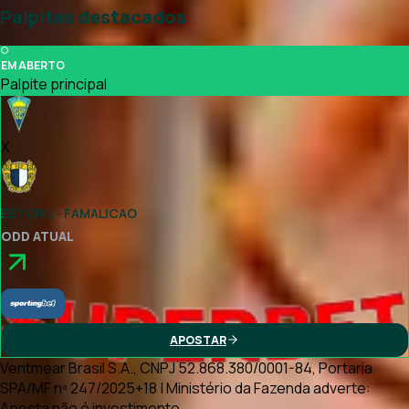
Palpites destacados
EM ABERTO
Palpite principal
X
ESTORIL
-
FAMALICAO
ODD ATUAL
APOSTAR
Ventmear Brasil S.A., CNPJ 52.868.380/0001-84, Portaria
SPA/MF nº 247/2025
+18 | Ministério da Fazenda adverte:
Aposta não é investimento