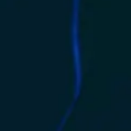
Diário de apostas
Palpites de hoje
Promoções
Campeonatos
Guia de Apostas
Casas de apostas legalizadas
Como apostar
Podcasts
Vídeos
Blog
Cassino
Jogos populares