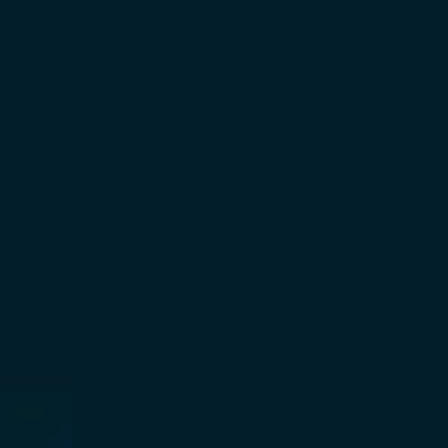
o parar! Defina seus limites antes de começar.