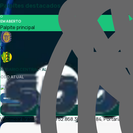
Palpites destacados
EM ABERTO
Palpite principal
X
ROSARIO CENTRAL
-
ALDOSIVI
ODD ATUAL
Ventmear Brasil S.A., CNPJ 52.868.380/0001-84, Portaria SPA