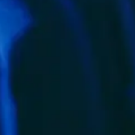
Se você é um apostador da Sportsbet.io,
atenção
: a plataf
O Brasil vive um momento de entrada no mercado regulamenta
requisitos da nova lei, outras optaram por não dar andamento
Por causa da decisão, quem tiver a conta da Sportsbet.io dev
Onde apostar na ausência da Sportsb
Os apostadores da Sportsbet.io encontram de forma fácil alt
Uma delas é a
Brazino
. Confira em nosso
review atualizado 
Outra alternativa é a
Betnacional
. Confira o nosso
review at