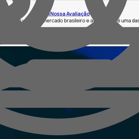
8.1
Nossa Avaliação
ira na atuação no mercado brasileiro e atualmente é uma das 
CRIAR CONTA
1
/
3
Criar conta
atividades no Brasil. Onde ap