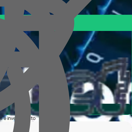
ão é investimento