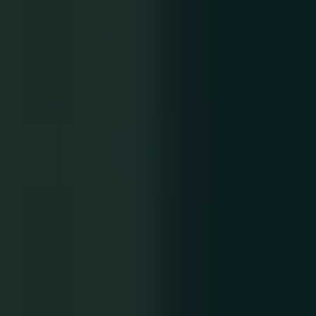
O aposta10 promove o
Jogo Responsável
. Proibido para
menores de 18 anos. Jogue com responsabilidade!
APOSTA EM ABERTO
Palpite principal
Ambas Marcam Não
ALL BOYS
-
RACING DE CORDOBA
ODD ATUAL
1.45
APOSTAR
SPRBT Interactive Brasil Ltda., CNPJ 54.071.596/0001-40,
Portaria SPA/MF nº 2.090/2024
+18 | Ministério da Fazenda
adverte: Aposta não é investimento
Onde Assistir
All Boys
-
Racing de
Cordoba