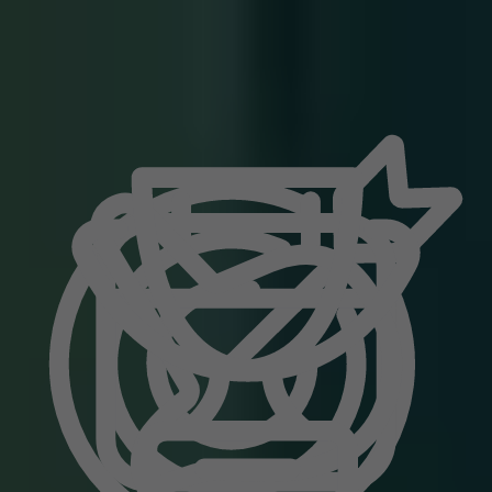
Melhores Palpites All Boys x Racing de
Córdoba
🏆 Palpite Conservador: Total de Gols — Under
2.5
Esta é a linha de segurança máxima absoluta indispensável
para compor os bilhetes e acumuladas deste sábado na
Argentina, precificada a @ 1.40+ nas operadoras. O All Boys
tem um dos ataques menos eficientes de toda a Primera
Nacional (média de 0.53 pró) e o Racing de Córdoba vem
travando seus jogos fora de casa. Um placar muito amarrado
e de poucas emoções nas áreas é a tendência natural.
👉 [APOSTAR NA BET365]
🛡️ Palpite Baixo Risco: Chance Dupla — All Boys
ou Empate (1X)