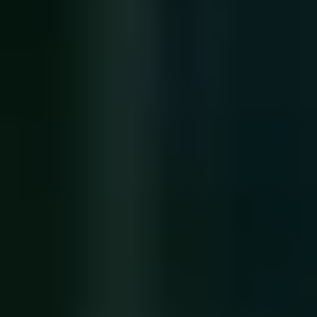
APOSTAR
SPRBT Interactive Brasil Ltda., CNPJ 54.071.596/0001-40,
Portaria SPA/MF nº 2.090/2024
+18 | Ministério da Fazenda
adverte: Aposta não é investimento
APOSTA EM ABERTO
Palpite principal
Ambas Marcam Não
ALL BOYS
-
RACING DE CORDOBA
ODD ATUAL
1.45
APOSTAR
SPRBT Interactive Brasil Ltda., CNPJ 54.071.596/0001-40,
Portaria SPA/MF nº 2.090/2024
+18 | Ministério da Fazenda
adverte: Aposta não é investimento
Jogue com responsabilidade.