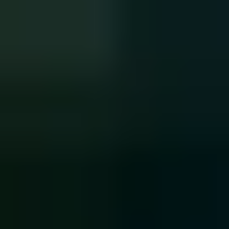
All Boys
23
23
4
11
8
-9
Estatísticas H2H
APOSTA EM ABERTO
Palpite principal
Ambas Marcam Não
ALL BOYS
-
RACING DE CORDOBA
ODD ATUAL
1.45
APOSTAR