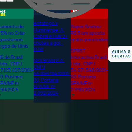
Botafogo x
Aumento de
Super Sextou:
Fluminense: A.
5% no Criar
R$ 5 em aposta
Cabral e Hulk 2+
Aposta nos
grátis para todos
chutes a gol -
ogos de tênis
11.00
SPRBT
VER MAIS
OFERTAS
S do Brasil
Interactive Brasil
NSX Brasil S.A.,
tda., CNPJ
Ltda., CNPJ
CNPJ
7.123.407/0001-
54.071.596/0001-
55.056.104/0001-
0, Portaria
40, Portaria
00, Portaria
SPA/MF nº
SPA/MF nº
SPA/MF nº
250/2025
2.090/2024
2.092/2024
Acontecimentos Fulham x
Chelsea