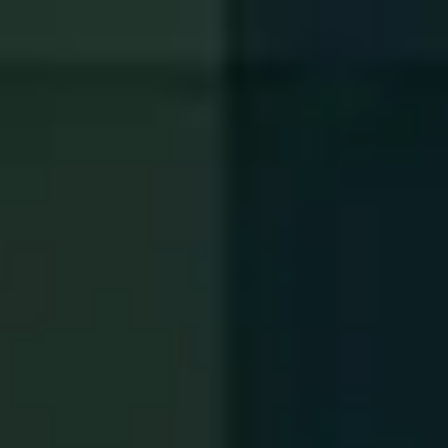
Diário de apostas
Palpites de hoje
Promoções
Campeonatos
Guia de Apostas
Casas de apostas legalizadas
Como apostar
Podcasts
Vídeos
Blog
Cassino
Jogos populares
Melhores cassinos online
Links úteis
Quem somos
Jogo Responsável
Fale conosco