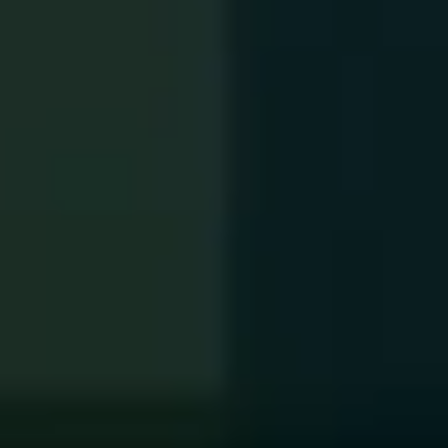
Fulham
Chelsea
Primeiro tempo
20
'
Alex Iwobi
24
'
Calvin Bassey
29
'
Levi Colwill
Segundo tempo
46
'
Malo Gusto
/
Reece James
46
'
Jadon Sancho
/
Noni Madueke
72
'
Sasa Lukic
/
Tom Cairney