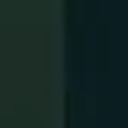
Melhores cassinos online
Links úteis
Quem somos
Jogo Responsável
Fale conosco
Casas Legalizadas
Jogos de cassino
Guia de Apostas
Palpites
Campeonatos
Casas Legalizadas
Jogos de cassino
Guia de Apostas
Palpites
Palpites Futebol
Palpites Premier League 🏴󠁧󠁢󠁥󠁮󠁧󠁿
Fulham vs. Chelsea