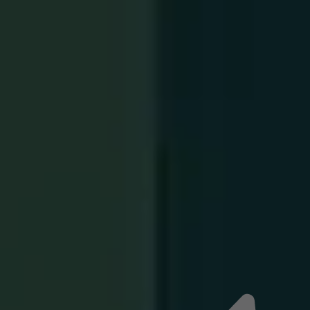
Melhores cassinos online
Links úteis
Quem somos
Jogo Responsável
Fale conosco
Casas Legalizadas
Jogos de cassino
Guia de Apostas
Palpites
Campeonatos
Casas Legalizadas
Jogos de cassino
Guia de Apostas
Palpites
Palpites Futebol
Palpites Premier League 🏴󠁧󠁢󠁥󠁮󠁧󠁿
Manchester United vs. Leicester City