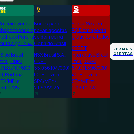
Cruzeiro vence
Bônus para
Super Sextou:
Chapecoense e
novas apostas
R$ 5 em aposta
Matheus Pereira
se der red na
grátis para todos
huta a gol: 2.40
Copa do Brasil
SPRBT
VER MAIS
OFERTAS
S do Brasil
NSX Brasil S.A.,
Interactive Brasil
tda., CNPJ
CNPJ
Ltda., CNPJ
7.123.407/0001-
55.056.104/0001-
54.071.596/0001-
0, Portaria
00, Portaria
40, Portaria
SPA/MF nº
SPA/MF nº
SPA/MF nº
250/2025
2.092/2024
2.090/2024
Acontecimentos Manchester
United x Leicester City