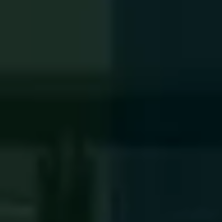
Manchester United
Leicester City
Primeiro tempo
17
'
Bruno Fernandes
38
'
Victor Kristiansen
Segundo tempo
57
'
Diogo Dalot
/
Jonny Evans
57
'
Marcus Rashford
/
Alejandro Garnacho
63
'
Facundo Buonanotte
70
'
Bilal El Khannous
/
Wilfred Ndidi
75
'
Rasmus Hoejlund
/
Joshua Zirkzee