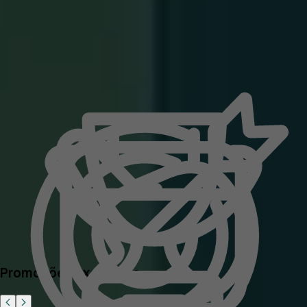
Premier League 🏴󠁧󠁢󠁥󠁮󠁧󠁿
Newcastle United
3
X
0
Ipswich Town
Promoções exclusivas