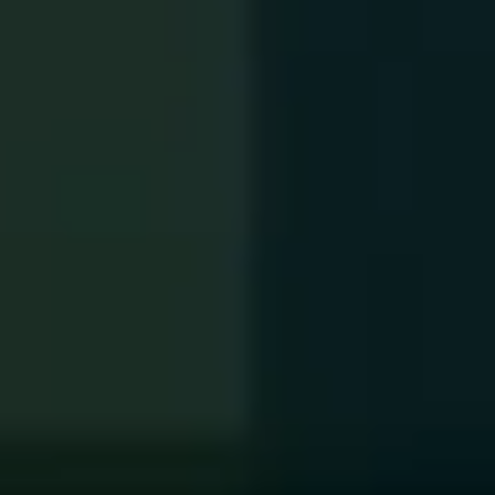
Newcastle United
Ipswich Town
Primeiro tempo
30
'
Ben Johnson
37
'
Ben Johnson
40
'
Jack Clarke
/
Jack Clarke
44
'
Daniel Burn
44
'
Liam Delap
49
'
Alexander Isak
Segundo tempo