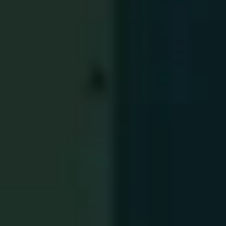
Diário de apostas
Palpites de hoje
Promoções
Campeonatos
Guia de Apostas
Casas de apostas legalizadas
Como apostar
Podcasts
Vídeos
Blog
Cassino
Jogos populares