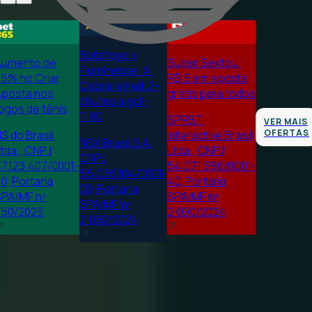
Botafogo x
Aumento de
Super Sextou:
Fluminense: A.
5% no Criar
R$ 5 em aposta
Cabral e Hulk 2+
Aposta nos
grátis para todos
chutes a gol -
ogos de tênis
11.00
SPRBT
VER MAIS
OFERTAS
S do Brasil
Interactive Brasil
NSX Brasil S.A.,
tda., CNPJ
Ltda., CNPJ
CNPJ
7.123.407/0001-
54.071.596/0001-
55.056.104/0001-
0, Portaria
40, Portaria
00, Portaria
SPA/MF nº
SPA/MF nº
SPA/MF nº
250/2025
2.090/2024
2.092/2024
Acontecimentos Newcastle
United x Ipswich Town