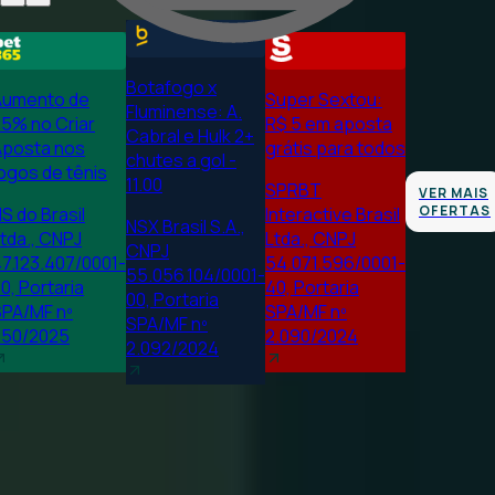
Botafogo x
Aumento de
Super Sextou:
Fluminense: A.
5% no Criar
R$ 5 em aposta
Cabral e Hulk 2+
Aposta nos
grátis para todos
chutes a gol -
ogos de tênis
11.00
SPRBT
VER MAIS
OFERTAS
S do Brasil
Interactive Brasil
NSX Brasil S.A.,
tda., CNPJ
Ltda., CNPJ
CNPJ
7.123.407/0001-
54.071.596/0001-
55.056.104/0001-
0, Portaria
40, Portaria
00, Portaria
SPA/MF nº
SPA/MF nº
SPA/MF nº
250/2025
2.090/2024
2.092/2024
Acontecimentos Chelsea x
Liverpool