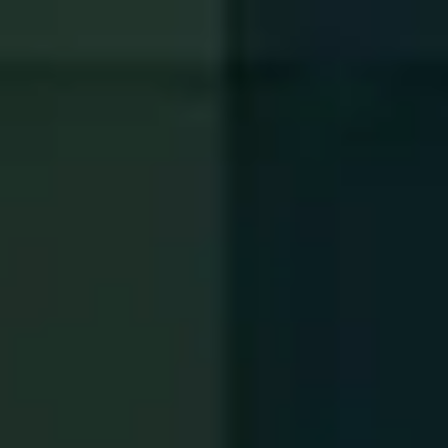
Diário de apostas
Palpites de hoje
Promoções
Campeonatos
Guia de Apostas
Casas de apostas legalizadas
Como apostar
Podcasts
Vídeos
Blog
Cassino
Jogos populares
Melhores cassinos online
Links úteis
Quem somos
Jogo Responsável
Fale conosco