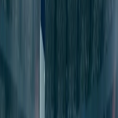
em múltiplas, pré-live ou ao vivo.
Como apostar hoje nos jogos da Série
D?
Para apostar nos jogos de hoje da Série D você precisa ter
no mínimo 18 anos, idade exigida para ter uma conta em uma
casa de apostas. Para se cadastrar em um site de apostas é
necessário ter em mãos seus dados pessoais como
endereço e CPF, pois as casas de apostas são bem
rigorosas com relação a isso, então sempre forneça seus
dados corretos para nunca ter problemas na hora de sacar
seu dinheiro.
Aqui no aposta10 nós só trabalhamos com as melhores
casas de apostas disponíveis no Brasil, portanto se você viu
aqui no aposta10, pode ter certeza que a casa de apostas é
100% confiável, e oferece um bom produto para os clientes.
Uma dessas casas de apostas é a
Dafabet
, site conhecid
no mundo inteiro, patrocinadora oficial do Coritiba, além de