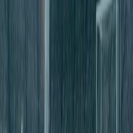
Para mais opções, acesse nossa página de
melhores sites
de apostas para apostar em futebol
e faça suas escolhas:
▶️
Melhores casas de apostas para apostar em futebol
Quais os principais times da Série D?
A Série D é dividida em 8 grupos, cada grupo com 8 times,
portanto são muitas equipes para ficar de olho. Em 2022, os