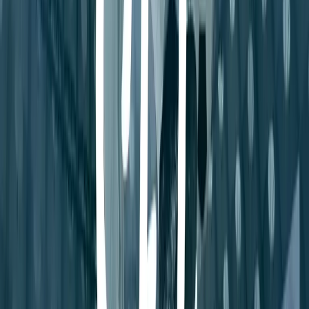
VER PALPITE
+18 | Ministério da Fazenda adverte: Aposta
não é investimento
Futebol
Série D 🇧🇷
Fernando Pereira
Rio Branco ES
09/08
20:00
VS
Luverdense
Patrocinado por
VER PALPITE
Ventmear Brasil S.A., CNPJ 52.868.380/0001-
84, Portaria SPA/MF nº 247/2025
+18 | Ministério da Fazenda
adverte: Aposta não é investimento