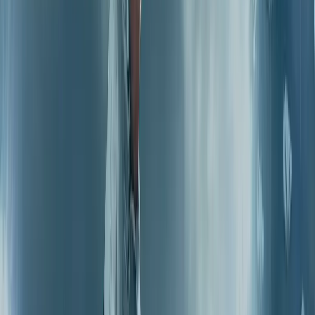
Futebol
Série D 🇧🇷
Fernando Pereira
Goiatuba SC
17/08
19:00
VS
Aparecidense
ODD VERIFICADA
Goiatuba SC 0.0
1.87
VER PALPITE
+18 | Ministério da Fazenda adverte: Aposta
não é investimento
Futebol
Série D 🇧🇷