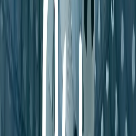
ODD VERIFICADA
Mais de 1.5 gol(s)
1.53
VER PALPITE
Ventmear Brasil S.A., CNPJ 52.868.380/0001-
84, Portaria SPA/MF nº 247/2025
+18 | Ministério da Fazenda
adverte: Aposta não é investimento
Futebol
Série D 🇧🇷
Fernando Pereira
Tuna Luso
10/08
18:00
VS
Maranhão
Patrocinado por