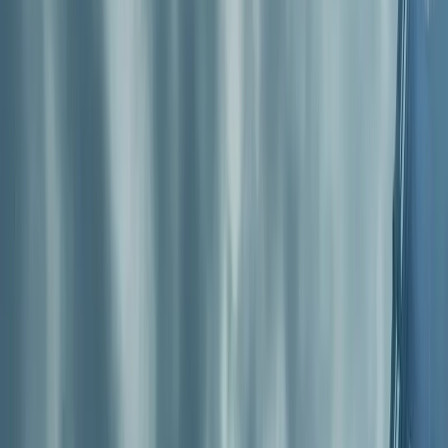
Diário de apostas
Palpites de hoje
Promoções
Campeonatos
Guia de Apostas
Casas de apostas legalizadas
Como apostar
Podcasts
Vídeos
Blog
Cassino
Jogos populares