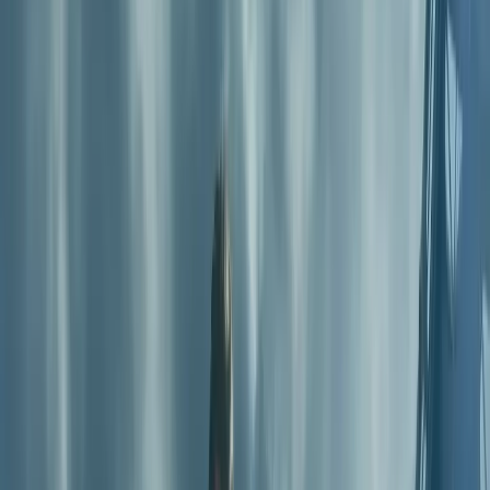
Melhores cassinos online
Links úteis
Quem somos
Jogo Responsável
Fale conosco
Casas Legalizadas
Jogos de cassino
Guia de Apostas
Palpites
Campeonatos
Casas Legalizadas
Jogos de cassino
Guia de Apostas
Palpites Série D 🇧🇷
Confira nossas dicas de apostas para a Série D