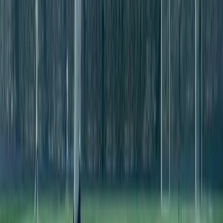
quatro rebaixados da Série C foram Atlético Cearense,
Brasil, Ferroviário e Campinense, então você pode ficar de
olho neles, pois certamente são candidatos a voltarem à
terceira divisão no ano seguinte.
Os favoritos em cada grupo são:
> Grupo 1: Nacional, Águia de Marabá e Tuna Luso
> Grupo 2: Ferroviário e Maranhão
> Grupo 3: Santa Cruz e Sousa
> Grupo 4: Retrô, Sergipe e Bahia de Feira
> Grupo 5: Anápolis e União Rondonópolis
> Grupo 6: Portuguesa e Athletic
> Grupo 7: Patrocinense e XV de Piracicaba
> Grupo 8:
Caxias e Brasil
Quais os últimos campeões?
Os últimos finalistas da Série D foram:
Campeão
Vice
2022 - América-RN (hoje na
Pouso Alegre
(hoje na