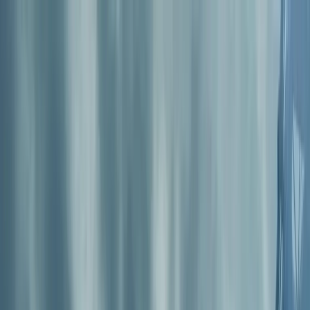
Diário de apostas
Palpites de hoje
Promoções
Campeonatos
Guia de Apostas
Casas de apostas legalizadas
Como apostar
Podcasts
Vídeos
Blog
Cassino
Jogos populares
Melhores cassinos online
Links úteis
Quem somos
Jogo Responsável
Fale conosco