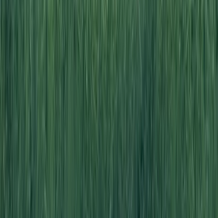
TV Brasil
TV Aberta
CBF TV
Streaming (site da CBF)
Bet 365
Casa de apostas
Betfair
Casa de apostas
Como aproveitar ao máximo nossas
dicas de aposta?
Se você não quer perder nenhum dos
prognósticos na
Série D
que nossos especialistas publicam periodicamente
sugerimos fortemente seguir as redes sociais do aposta10 e
participar de nossos grupos de
Telegram
e
Whatsapp
. Você
será avisado sempre que tiver novos
palpites na Série D
e
não vai ficar de fora deste torneio incrível.
Dicas para você apostar