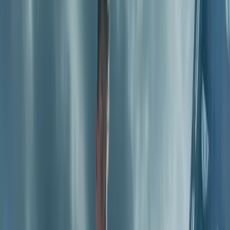
do Campeonato Brasileiro e os melhores sites
de apostas para você apostar.
Selecione um campeonato
Ver fase de grupos
Futebol
Série D 🇧🇷
Fernando Pereira
Cianorte
17/08
21:00
VS
Mixto
Patrocinado por